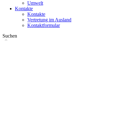
Umwelt
Kontakte
Kontakte
Vertretung im Ausland
Kontaktformular
Suchen
im Web
in Produkten
GLOBAL
Europa
English version
|
en
Česká republika
|
cs
Austria
|
de
Estonia
|
et
Croatia
|
hr