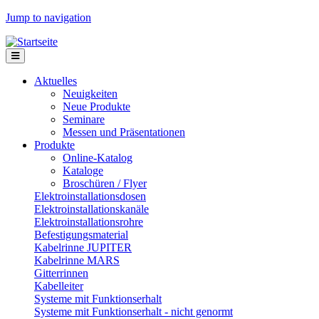
Jump to navigation
Aktuelles
Neuigkeiten
Neue Produkte
Seminare
Messen und Präsentationen
Produkte
Online-Katalog
Kataloge
Broschüren / Flyer
Elektroinstallationsdosen
Elektroinstallationskanäle
Elektroinstallationsrohre
Befestigungsmaterial
Kabelrinne JUPITER
Kabelrinne MARS
Gitterrinnen
Kabelleiter
Systeme mit Funktionserhalt
Systeme mit Funktionserhalt - nicht genormt