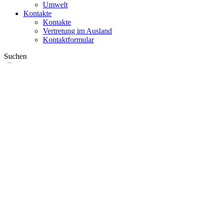
Umwelt
Kontakte
Kontakte
Vertretung im Ausland
Kontaktformular
Suchen
im Web
in Produkten
GLOBAL
Europa
English version
|
en
Česká republika
|
cs
Austria
|
de
Estonia
|
et
Croatia
|
hr