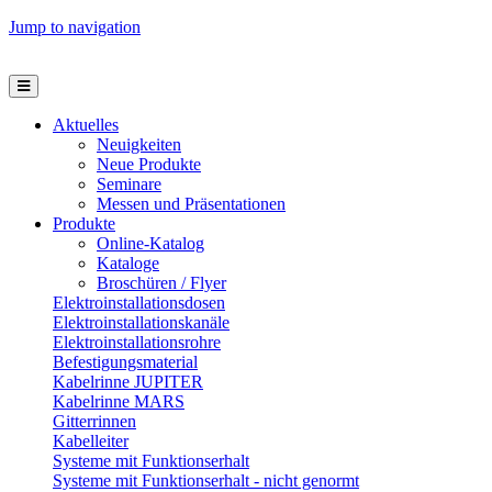
Jump to navigation
Aktuelles
Neuigkeiten
Neue Produkte
Seminare
Messen und Präsentationen
Produkte
Online-Katalog
Kataloge
Broschüren / Flyer
Elektroinstallationsdosen
Elektroinstallationskanäle
Elektroinstallationsrohre
Befestigungsmaterial
Kabelrinne JUPITER
Kabelrinne MARS
Gitterrinnen
Kabelleiter
Systeme mit Funktionserhalt
Systeme mit Funktionserhalt - nicht genormt