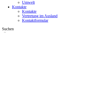
Umwelt
Kontakte
Kontakte
Vertretung im Ausland
Kontaktformular
Suchen
im Web
in Produkten
GLOBAL
Europa
English version
|
en
Česká republika
|
cs
Austria
|
de
Estonia
|
et
Croatia
|
hr