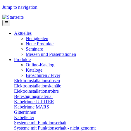
Jump to navigation
Aktuelles
Neuigkeiten
Neue Produkte
Seminare
Messen und Präsentationen
Produkte
Online-Katalog
Kataloge
Broschüren / Flyer
Elektroinstallationsdosen
Elektroinstallationskanäle
Elektroinstallationsrohre
Befestigungsmaterial
Kabelrinne JUPITER
Kabelrinne MARS
Gitterrinnen
Kabelleiter
Systeme mit Funktionserhalt
Systeme mit Funktionserhalt - nicht genormt