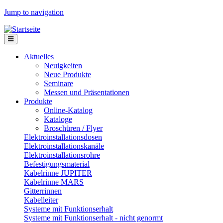
Jump to navigation
Aktuelles
Neuigkeiten
Neue Produkte
Seminare
Messen und Präsentationen
Produkte
Online-Katalog
Kataloge
Broschüren / Flyer
Elektroinstallationsdosen
Elektroinstallationskanäle
Elektroinstallationsrohre
Befestigungsmaterial
Kabelrinne JUPITER
Kabelrinne MARS
Gitterrinnen
Kabelleiter
Systeme mit Funktionserhalt
Systeme mit Funktionserhalt - nicht genormt