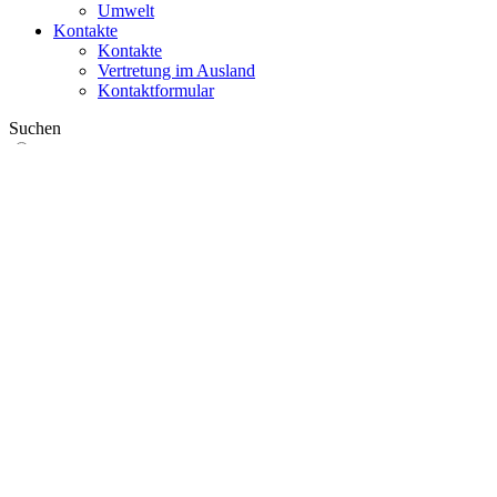
Umwelt
Kontakte
Kontakte
Vertretung im Ausland
Kontaktformular
Suchen
im Web
in Produkten
GLOBAL
Europa
English version
|
en
Česká republika
|
cs
Austria
|
de
Estonia
|
et
Croatia
|
hr