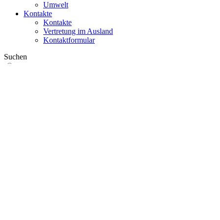
Umwelt
Kontakte
Kontakte
Vertretung im Ausland
Kontaktformular
Suchen
im Web
in Produkten
GLOBAL
Europa
English version
|
en
Česká republika
|
cs
Austria
|
de
Estonia
|
et
Croatia
|
hr