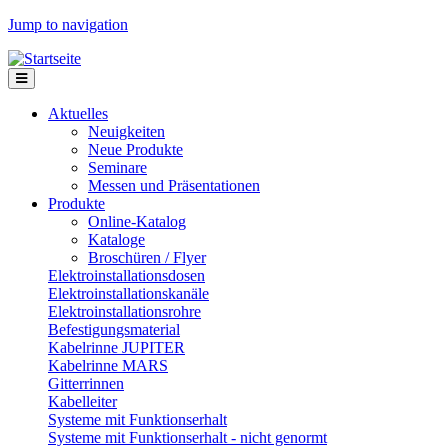
Jump to navigation
Aktuelles
Neuigkeiten
Neue Produkte
Seminare
Messen und Präsentationen
Produkte
Online-Katalog
Kataloge
Broschüren / Flyer
Elektroinstallationsdosen
Elektroinstallationskanäle
Elektroinstallationsrohre
Befestigungsmaterial
Kabelrinne JUPITER
Kabelrinne MARS
Gitterrinnen
Kabelleiter
Systeme mit Funktionserhalt
Systeme mit Funktionserhalt - nicht genormt