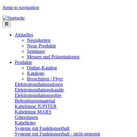
Jump to navigation
Aktuelles
Neuigkeiten
Neue Produkte
Seminare
Messen und Präsentationen
Produkte
Online-Katalog
Kataloge
Broschüren / Flyer
Elektroinstallationsdosen
Elektroinstallationskanäle
Elektroinstallationsrohre
Befestigungsmaterial
Kabelrinne JUPITER
Kabelrinne MARS
Gitterrinnen
Kabelleiter
Systeme mit Funktionserhalt
Systeme mit Funktionserhalt - nicht genormt