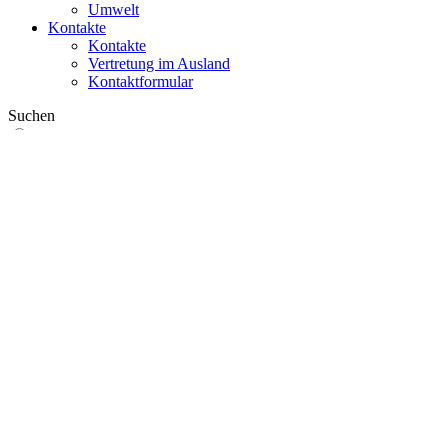
Umwelt
Kontakte
Kontakte
Vertretung im Ausland
Kontaktformular
Suchen
im Web
in Produkten
GLOBAL
Europa
English version
|
en
Česká republika
|
cs
Austria
|
de
Estonia
|
et
Croatia
|
hr