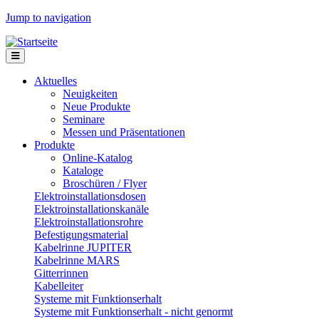
Jump to navigation
Aktuelles
Neuigkeiten
Neue Produkte
Seminare
Messen und Präsentationen
Produkte
Online-Katalog
Kataloge
Broschüren / Flyer
Elektroinstallationsdosen
Elektroinstallationskanäle
Elektroinstallationsrohre
Befestigungsmaterial
Kabelrinne JUPITER
Kabelrinne MARS
Gitterrinnen
Kabelleiter
Systeme mit Funktionserhalt
Systeme mit Funktionserhalt - nicht genormt