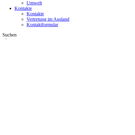
Umwelt
Kontakte
Kontakte
Vertretung im Ausland
Kontaktformular
Suchen
im Web
in Produkten
GLOBAL
Europa
English version
|
en
Česká republika
|
cs
Austria
|
de
Estonia
|
et
Croatia
|
hr