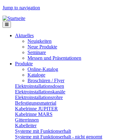
Jump to navigation
Aktuelles
Neuigkeiten
Neue Produkte
Seminare
Messen und Präsentationen
Produkte
Online-Katalog
Kataloge
Broschüren / Flyer
Elektroinstallationsdosen
Elektroinstallationskanäle
Elektroinstallationsrohre
Befestigungsmaterial
Kabelrinne JUPITER
Kabelrinne MARS
Gitterrinnen
Kabelleiter
Systeme mit Funktionserhalt
Systeme mit Funktionserhalt - nicht genormt