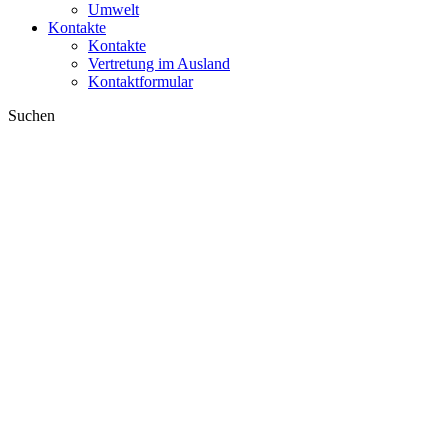
Umwelt
Kontakte
Kontakte
Vertretung im Ausland
Kontaktformular
Suchen
im Web
in Produkten
GLOBAL
Europa
English version
|
en
Česká republika
|
cs
Austria
|
de
Estonia
|
et
Croatia
|
hr