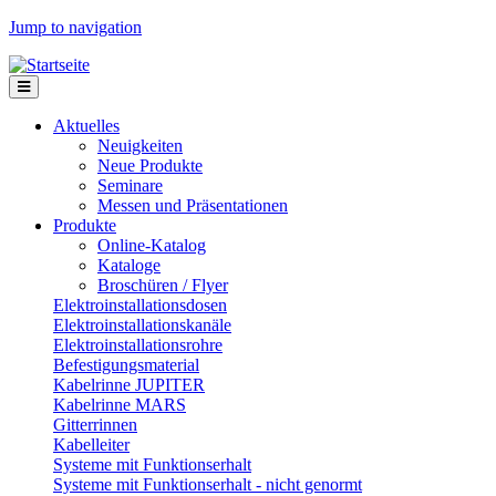
Jump to navigation
Aktuelles
Neuigkeiten
Neue Produkte
Seminare
Messen und Präsentationen
Produkte
Online-Katalog
Kataloge
Broschüren / Flyer
Elektroinstallationsdosen
Elektroinstallationskanäle
Elektroinstallationsrohre
Befestigungsmaterial
Kabelrinne JUPITER
Kabelrinne MARS
Gitterrinnen
Kabelleiter
Systeme mit Funktionserhalt
Systeme mit Funktionserhalt - nicht genormt