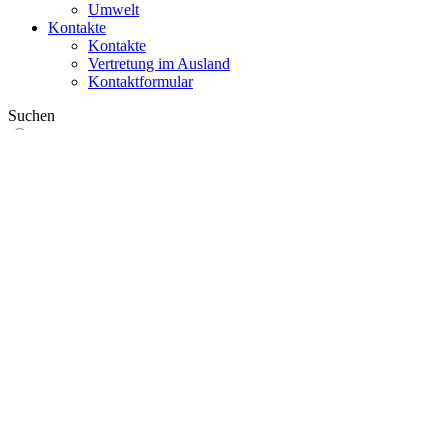
Umwelt
Kontakte
Kontakte
Vertretung im Ausland
Kontaktformular
Suchen
im Web
in Produkten
GLOBAL
Europa
English version
|
en
Česká republika
|
cs
Austria
|
de
Estonia
|
et
Croatia
|
hr