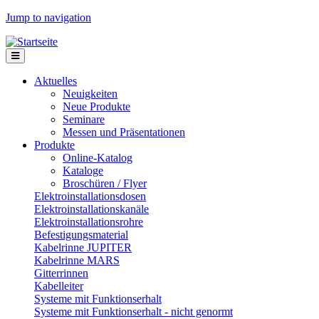
Jump to navigation
Aktuelles
Neuigkeiten
Neue Produkte
Seminare
Messen und Präsentationen
Produkte
Online-Katalog
Kataloge
Broschüren / Flyer
Elektroinstallationsdosen
Elektroinstallationskanäle
Elektroinstallationsrohre
Befestigungsmaterial
Kabelrinne JUPITER
Kabelrinne MARS
Gitterrinnen
Kabelleiter
Systeme mit Funktionserhalt
Systeme mit Funktionserhalt - nicht genormt