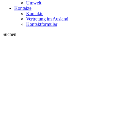
Umwelt
Kontakte
Kontakte
Vertretung im Ausland
Kontaktformular
Suchen
im Web
in Produkten
GLOBAL
Europa
English version
|
en
Česká republika
|
cs
Austria
|
de
Estonia
|
et
Croatia
|
hr