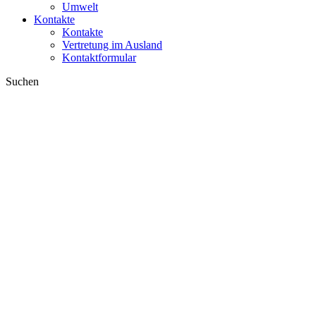
Umwelt
Kontakte
Kontakte
Vertretung im Ausland
Kontaktformular
Suchen
im Web
in Produkten
GLOBAL
Europa
English version
|
en
Česká republika
|
cs
Austria
|
de
Estonia
|
et
Croatia
|
hr