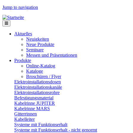
Jump to navigation
Aktuelles
Neuigkeiten
Neue Produkte
Seminare
Messen und Präsentationen
Produkte
Online-Katalog
Kataloge
Broschüren / Flyer
Elektroinstallationsdosen
Elektroinstallationskanäle
Elektroinstallationsrohre
Befestigungsmaterial
Kabelrinne JUPITER
Kabelrinne MARS
Gitterrinnen
Kabelleiter
Systeme mit Funktionserhalt
Systeme mit Funktionserhalt - nicht genormt